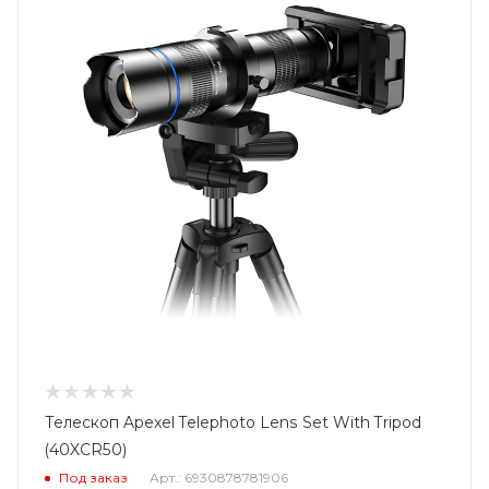
Телескоп Apexel Telephoto Lens Set With Tripod
(40XCR50)
Под заказ
Арт.: 6930878781906