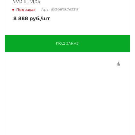
NVR Kit 2104
Под заказ
Арт.: 6930878763315
8 888
руб.
/шт
ПОД ЗАКАЗ