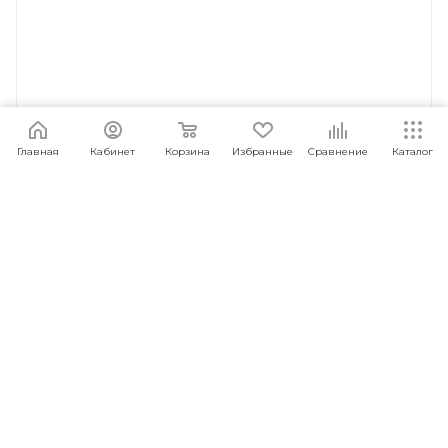
Главная
Кабинет
Корзина
Избранные
Сравнение
Каталог
Комплект видеонаблюдения CARCAM 4CH WiFi
NVR Kit 1080/4 LCD
Под заказ
Арт.: 6930878763346
18 888
руб.
/шт
ПОД ЗАКАЗ