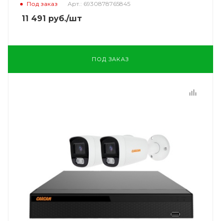
Под заказ
Арт.: 6930878765845
11 491
руб.
/шт
ПОД ЗАКАЗ