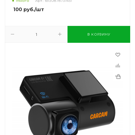
Много
Арт.: 6930878731451
100
руб.
/шт
В КОРЗИНУ