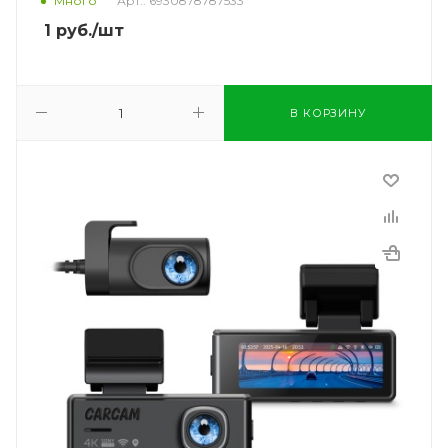
Много
Арт.: 6930878787533
1
руб.
/шт
В КОРЗИНУ