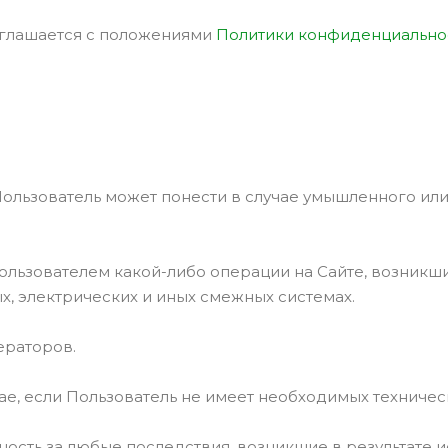
соглашается с положениями
Политики конфиденциально
е Пользователь может понести в случае умышленного 
Пользователем какой-либо операции на Сайте, возникш
, электрических и иных смежных системах.
ераторов.
ае, если Пользователь не имеет необходимых техничес
нность за любые последствия, возникшие в результате 