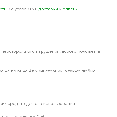
сти
и с условиями
доставки
и
оплаты
.
или неосторожного нарушения любого положения
ие не по вине Администрации, а также любые
ких средств для его использования.
использования им Сайта.