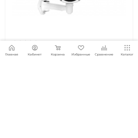
4G LTE Камера CARCAM CAM-2665SDS LTE
Главная
Кабинет
Корзина
Избранные
Сравнение
Каталог
Под заказ
Арт.: 6930878736647
9 990
руб.
/шт
ПОД ЗАКАЗ
1
2
КАТАЛОГ