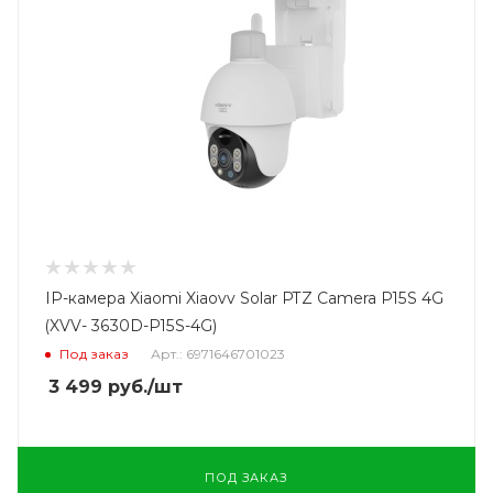
IP-камера Xiaomi Xiaovv Solar PTZ Camera P15S 4G
(XVV- 3630D-P15S-4G)
Под заказ
Арт.: 6971646701023
3 499
руб.
/шт
ПОД ЗАКАЗ