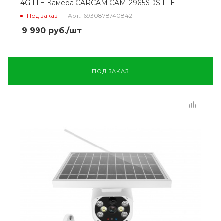
4G LTE Камера CARCAM CAM-2965SDS LTE
Под заказ
Арт.: 6930878740842
9 990
руб.
/шт
ПОД ЗАКАЗ