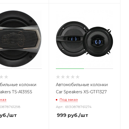
бильные колонки
Автомобильные колонки
akers TS-A1395S
Car Speakers XS-GTF1327
аказ
Под заказ
30878761298
Арт.: 6930878761274
уб.
/шт
999
руб.
/шт