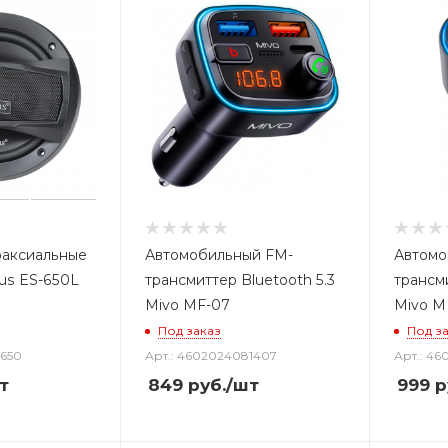
оаксиальные
Автомобильный FM-
Автомо
us ES-650L
трансмиттер Bluetooth 5.3
трансми
Mivo MF-07
Mivo M
Под заказ
Под з
7650
Арт.: 4602024081407
Арт.: 4
т
849
руб.
/шт
999
р