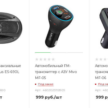
оаксиальные
Автомобильный FM-
Автомо
tus ES-690L
трансмиттер с АЗУ Mivo
трансм
MF-05
MF-06
Под заказ
Под з
3690
Арт.: 4602023112805
Арт.: 46
т
999
руб.
/шт
999
р