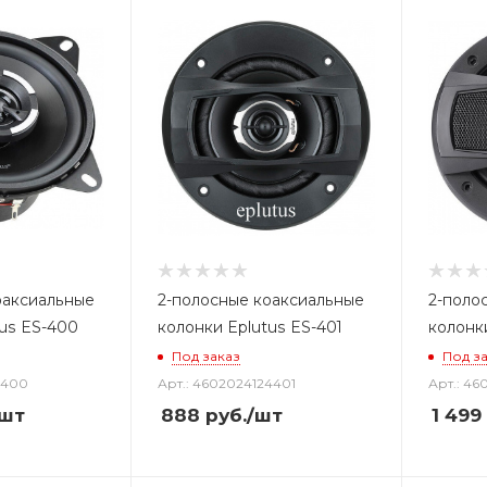
оаксиальные
2-полосные коаксиальные
2-поло
tus ES-400
колонки Eplutus ES-401
колонк
Под заказ
Под з
6400
Арт.: 4602024124401
Арт.: 46
/шт
888
руб.
/шт
1 499