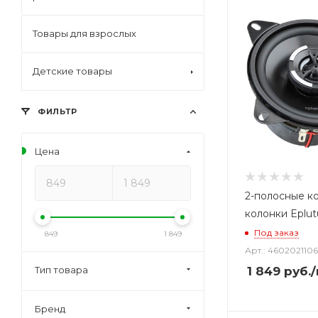
Товары для взрослых
Детские товары
ФИЛЬТР
Цена
2-полосные к
колонки Eplu
Под заказ
849
1 849
Арт.: 460202110
Тип товара
1 849
руб.
Бренд