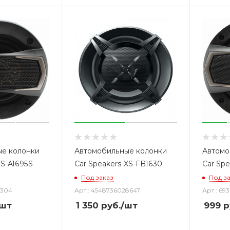
е колонки
Автомобильные колонки
Автомо
TS-A1695S
Car Speakers XS-FB1630
Car Spe
Под заказ
Под з
1304
Арт.: 4548736028647
Арт.: 69
/шт
1 350
руб.
/шт
999
р