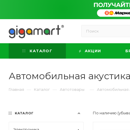
КАТАЛОГ
АКЦИИ
Б
Автомобильная акустик
—
—
—
Главная
Каталог
Автотовары
Автомобильная 
По наличию (убыв
КАТАЛОГ
Электроника