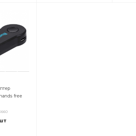
аптер
hands free
3660
шт