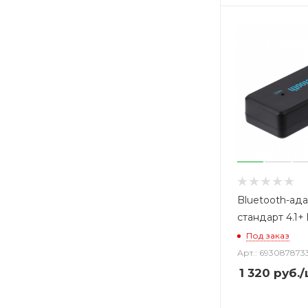
Bluetooth-ад
стандарт 4.1+ 
Под заказ
Арт.: 693087873
1 320
руб.
/