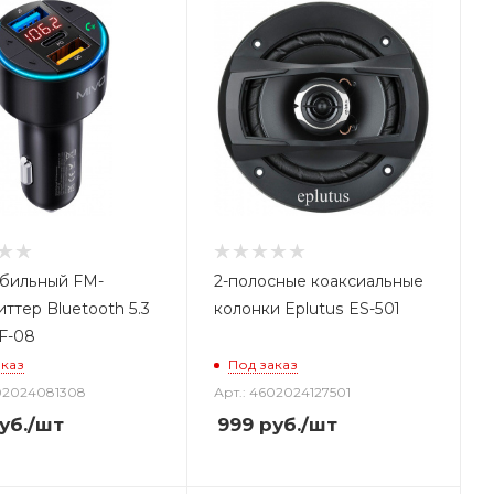
бильный FM-
2-полосные коаксиальные
ттер Bluetooth 5.3
колонки Eplutus ES-501
F-08
аказ
Под заказ
602024081308
Арт.: 4602024127501
уб.
/шт
999
руб.
/шт