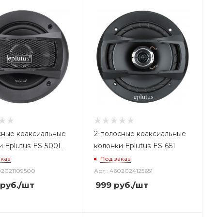
сные коаксиальные
2-полосные коаксиальные
и Eplutus ES-500L
колонки Eplutus ES-651
аказ
Под заказ
02021109500
Арт.: 4602024125651
руб.
/шт
999
руб.
/шт