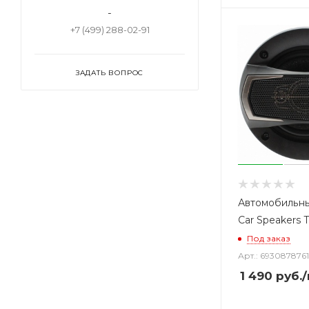
-
+7 (499) 288-02-91
ЗАДАТЬ ВОПРОС
Автомобильны
Car Speakers 
Под заказ
Арт.: 693087876
1 490
руб.