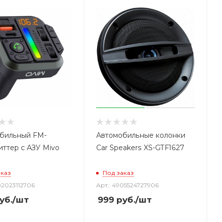
бильный FM-
Автомобильные колонки
иттер с АЗУ Mivo
Car Speakers XS-GTF1627
аказ
Под заказ
02023112706
Арт.: 4905524727906
уб.
/шт
999
руб.
/шт