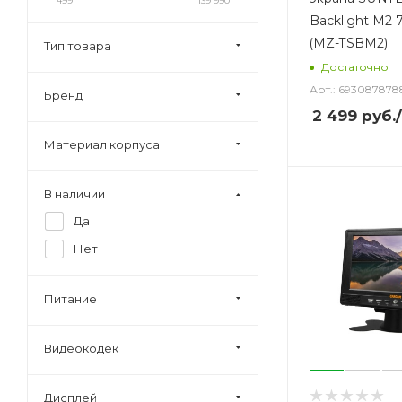
499
139 990
Backlight M2 
(MZ-TSBM2)
Тип товара
Достаточно
Арт.: 69308787
Бренд
2 499
руб.
Материал корпуса
В наличии
Да
Нет
Питание
Видеокодек
Дисплей