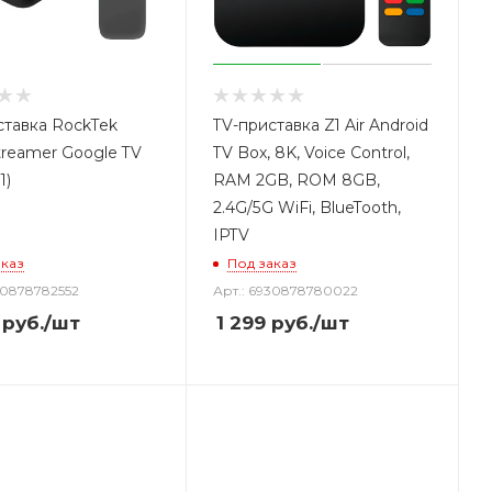
ставка RockTek
TV-приставка Z1 Air Android
reamer Google TV
TV Box, 8K, Voice Control,
1)
RAM 2GB, ROM 8GB,
2.4G/5G WiFi, BlueTooth,
IPTV
аказ
Под заказ
30878782552
Арт.: 6930878780022
руб.
/шт
1 299
руб.
/шт