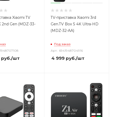
тавка Xiaomi TV
TV-приставка Xiaomi 3rd
K 2nd Gen (MDZ-33-
Gen.TV Box S 4K Ultra-HD
(MDZ-32-AA)
аказ
Под заказ
41948707108
Арт.: 6941948704916
руб.
/шт
4 999
руб.
/шт