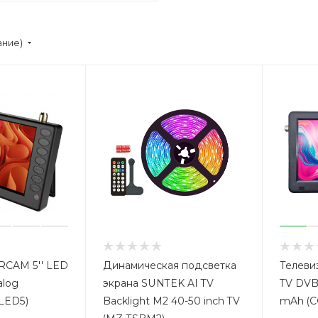
ание)
RCAM 5'' LED
Динамическая подсветка
Телеви
alog
экрана SUNTEK AI TV
TV DVB
LED5)
Backlight M2 40-50 inch TV
mAh (C