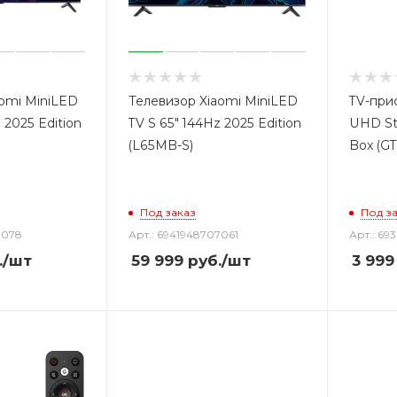
aomi MiniLED
Телевизор Xiaomi MiniLED
TV-при
 2025 Edition
TV S 65" 144Hz 2025 Edition
UHD St
(L65MB-S)
Box (GT
Под заказ
Под з
7078
Арт.: 6941948707061
Арт.: 69
.
/шт
59 999
руб.
/шт
3 999