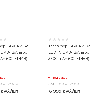
зор CARCAM 14"
Телевизор CARCAM 16"
 DVB-T2/Analog
LED TV DVB-T2/Analog
Ah (CCLED14B)
3600 mAh (CCLED16B)
аказ
Под заказ
30878779293
Арт.: 6930878779309
руб.
/шт
6 999
руб.
/шт