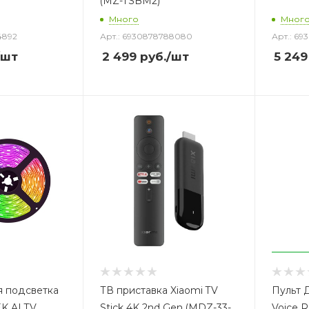
(MZ-TSBM2)
Много
Мног
4892
Арт.: 6930878788080
Арт.: 69
/шт
2 499
руб.
/шт
5 249
 подсветка
ТВ приставка Xiaomi TV
Пульт 
K AI TV
Stick 4K 2nd Gen (MDZ-33-
Voice 