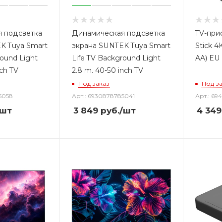
 подсветка
Динамическая подсветка
TV-прис
K Tuya Smart
экрана SUNTEK Tuya Smart
Stick 4
round Light
Life TV Background Light
AA) EU
nch TV
2.8 m. 40-50 inch TV
Под заказ
Под з
5058
Арт.: 6930878785041
Арт.: 69
/шт
3 849
руб.
/шт
4 349