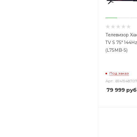
Телевизор Xi
TV S 75" 144Hz
(L75MB-S)
Под заказ
Арт.: 694194870
79 999
руб