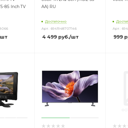
75-85 Inch TV
AA) RU
Достаточно
Доста
88066
Арт.: 6941948707146
Арт.: 69
/шт
4 499
руб.
/шт
999
р