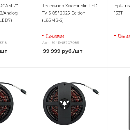
RCAM 7''
Телевизор Xiaomi MiniLED
Eplutus
2/Analog
TV S 85" 2025 Edition
133T
LED7)
(L85MB-S)
Под заказ
Под з
8318
Арт.: 6941948707085
/шт
99 999
руб.
/шт