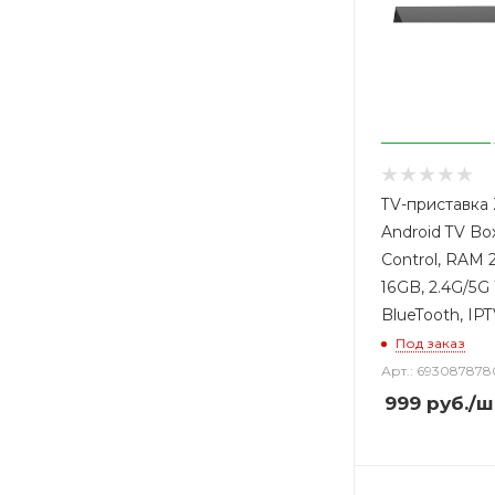
TV-приставка 
Android TV Box
Control, RAM
16GB, 2.4G/5G 
BlueTooth, IP
Под заказ
Арт.: 69308787
999
руб.
/ш