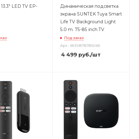
 13.3" LED TV EP-
Динамическая подсветка
экрана SUNTEK Tuya Smart
Life TV Background Light
5.0 m. 75-85 inch TV
аказ
Под заказ
Арт.: 6930878785065
4 499
руб.
/шт