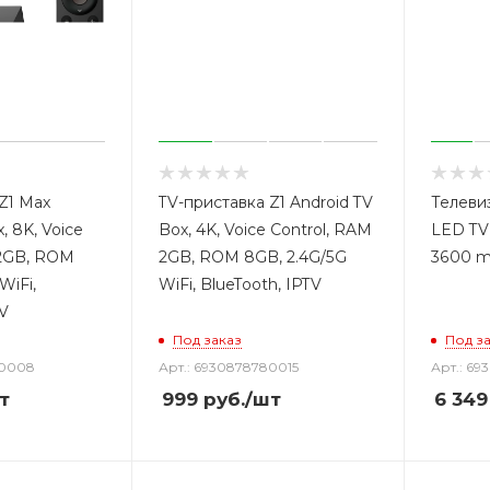
Z1 Max
TV-приставка Z1 Android TV
Телеви
, 8K, Voice
Box, 4K, Voice Control, RAM
LED TV
 2GB, ROM
2GB, ROM 8GB, 2.4G/5G
3600 m
WiFi,
WiFi, BlueTooth, IPTV
TV
Под заказ
Под з
80008
Арт.: 6930878780015
Арт.: 69
т
999
руб.
/шт
6 349