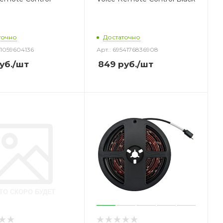
точно
Достаточно
41059604136
Арт.: 6954176836908
уб.
/шт
849
руб.
/шт