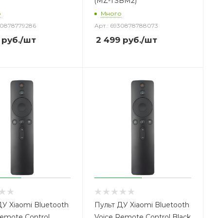
(MZ-TSBM2)
о
Много
30878779286
Арт.: 6930878788073
руб.
/шт
2 499
руб.
/шт
ДУ Xiaomi Bluetooth
Пульт ДУ Xiaomi Bluetooth
Remote Control
Voice Remote Control Black