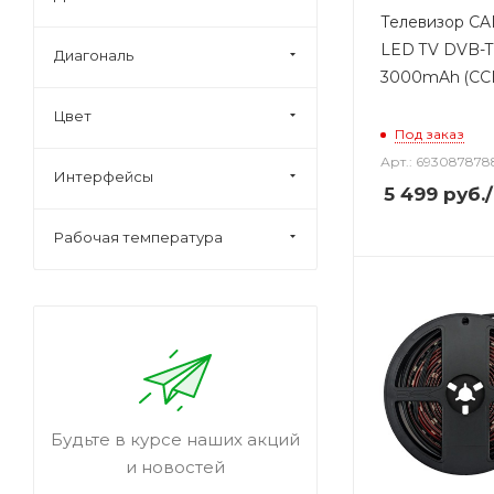
Телевизор CA
LED TV DVB-T
Диагональ
3000mAh (СС
Цвет
Под заказ
Арт.: 693087878
Интерфейсы
5 499
руб.
Рабочая температура
Будьте в курсе наших акций
и новостей