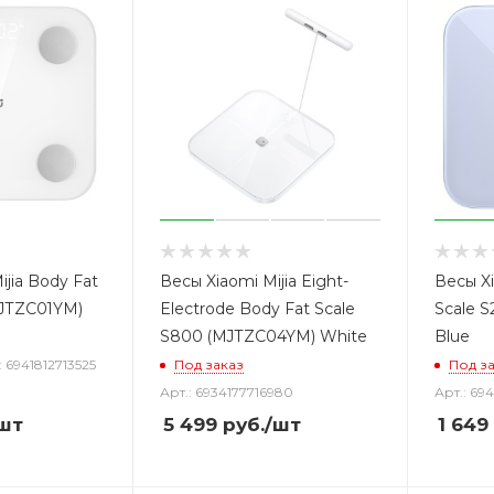
ijia Body Fat
Весы Xiaomi Mijia Eight-
Весы Xi
MJTZC01YM)
Electrode Body Fat Scale
Scale 
S800 (MJTZC04YM) White
Blue
: 6941812713525
Под заказ
Под з
Арт.: 6934177716980
Арт.: 69
шт
5 499
руб.
/шт
1 649