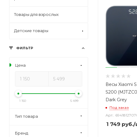
Товары для взрослых
Детские товары
ФИЛЬТР
Цена
Весы Xiaomi S
S200 (MJTZC
Dark Grey
1 150
5 499
Под заказ
Арт.: 6941812707
Тип товара
1 749
руб.
/
Бренд