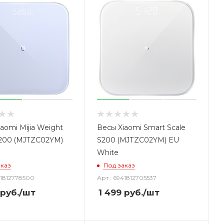
aomi Mijia Weight
Весы Xiaomi Smart Scale
S200 (MJTZC02YM)
S200 (MJTZC02YM) EU
White
аказ
Под заказ
41812778500
Арт.: 6941812705537
руб.
/шт
1 499
руб.
/шт