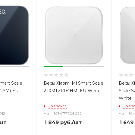
mart Scale
Весы Xiaomi Mi Smart Scale
Весы Xi
02YM) EU
2 (XMTZC04HM) EU White
Scale 
White
Под заказ
Под з
012
Арт.: 6934177708022
Арт.: 69
шт
1 849
руб.
/шт
1 649