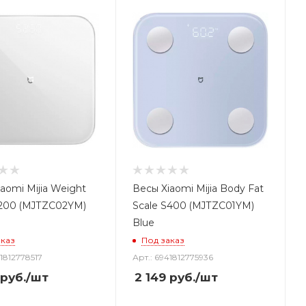
aomi Mijia Weight
Весы Xiaomi Mijia Body Fat
S200 (MJTZC02YM)
Scale S400 (MJTZC01YM)
Blue
аказ
Под заказ
41812778517
Арт.: 6941812775936
руб.
/шт
2 149
руб.
/шт