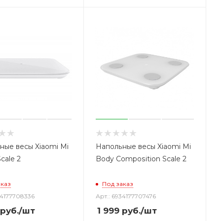
ные весы Xiaomi Mi
Напольные весы Xiaomi Mi
cale 2
Body Composition Scale 2
аказ
Под заказ
34177708336
Арт.: 6934177707476
руб.
/шт
1 999
руб.
/шт