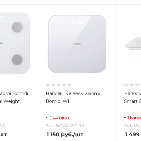
iaomi Bomidi
Напольные весы Xiaomi
Наполь
al Weight
Bomidi W1
Smart S
Под заказ
Под з
0485
Арт.: 6975557670140
Арт.: 69
шт
1 150
руб.
/шт
1 499