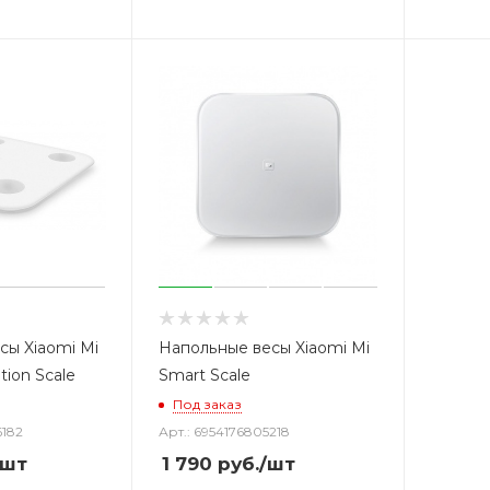
сы Xiaomi Mi
Напольные весы Xiaomi Mi
ion Scale
Smart Scale
Под заказ
6182
Арт.: 6954176805218
/шт
1 790
руб.
/шт