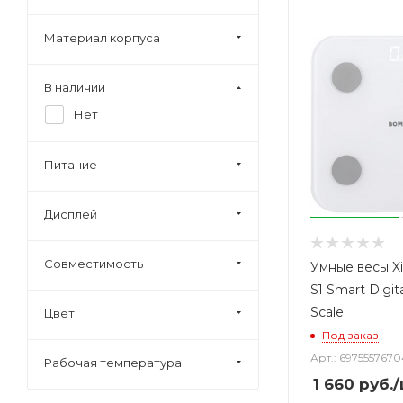
Материал корпуса
В наличии
Нет
Питание
Дисплей
Совместимость
Умные весы X
S1 Smart Digit
Scale
Цвет
Под заказ
Арт.: 697555767
Рабочая температура
1 660
руб.
/