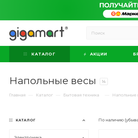
КАТАЛОГ
АКЦИИ
Б
Напольные весы
14
—
—
—
Главная
Каталог
Бытовая техника
Напольные 
По наличию (убыв
КАТАЛОГ
Электроника