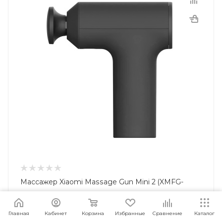
Массажер Xiaomi Massage Gun Mini 2 (XMFG-
M353) EU Black
Достаточно
Арт.: 6941812758038
Главная
Кабинет
Корзина
Избранные
Сравнение
Каталог
4 999
руб.
/шт