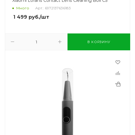
Xiaomi Lofans Contact Lens Cleaning Box С5
Много
Арт.: 6972137636183
1 499
руб.
/шт
В КОРЗИНУ