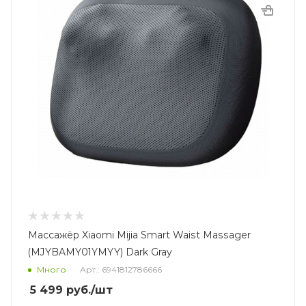
Массажёр Xiaomi Mijia Smart Waist Massager
(MJYBAMY01YMYY) Dark Gray
Много
Арт.: 6941812786666
5 499
руб.
/шт