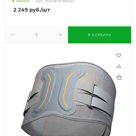
Много
Арт.: 6930878788561
2 249
руб.
/шт
В КОРЗИНУ