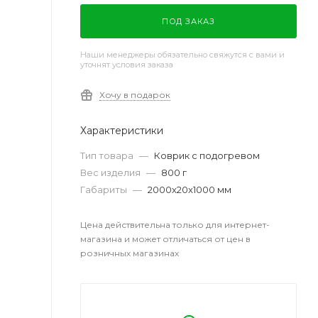
ПОД ЗАКАЗ
Наши менеджеры обязательно свяжутся с вами и
уточнят условия заказа
Хочу в подарок
Характеристики
Тип товара
—
Коврик с подогревом
Вес изделия
—
800 г
Габариты
—
2000x20x1000 мм
Цена действительна только для интернет-
магазина и может отличаться от цен в
розничных магазинах