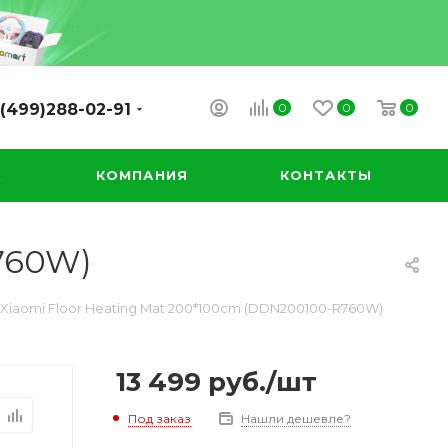
0
0
0
(499)288-02-91
А
КОМПАНИЯ
КОНТАКТЫ
760W)
Xiaomi Floor Heating Mat 200*100cm (DDN200100-R760W)
13 499
руб.
/шт
Под заказ
Нашли дешевле?