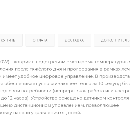
 КУПИТЬ
ОПЛАТА
ДОСТАВКА
ДОПОЛНИТЕЛ
760W) - коврик с подогревом с четыремя температурны
ления после тяжёлого дня и прогревания в рамках леч
и имеет удобное цифровое управление. В производст
рая обеспечивает успокаивающее тепло за 10 секунд бы
под свои потребности (непрерывная работа или настр
о 12 часов). Устройство оснащено датчиком контроля 
снащено дистанционном управлением, позволяющее
овку панели управления от детей.