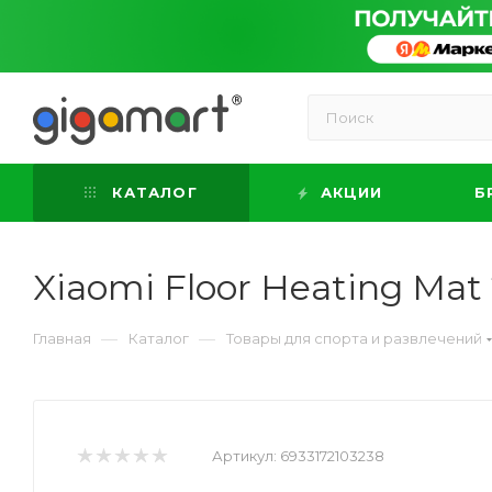
КАТАЛОГ
АКЦИИ
Б
Xiaomi Floor Heating M
—
—
Главная
Каталог
Товары для спорта и развлечений
Артикул:
6933172103238