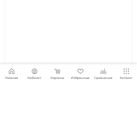
Главная
Кабинет
Корзина
Избранные
Сравнение
Каталог
Палатка Vlaken TF-003A
Под заказ
Арт.: 4673742196070
999
руб.
/шт
ПОД ЗАКАЗ