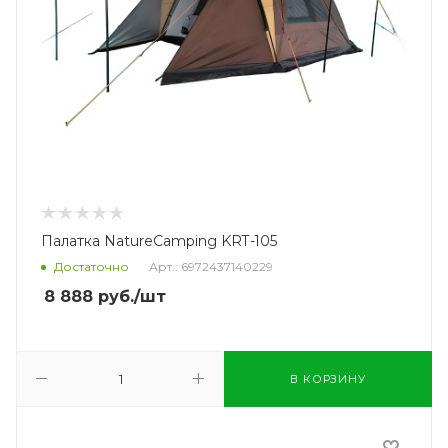
Палатка NatureCamping KRT-105
Достаточно
Арт.: 6972437140229
8 888
руб.
/шт
В КОРЗИНУ