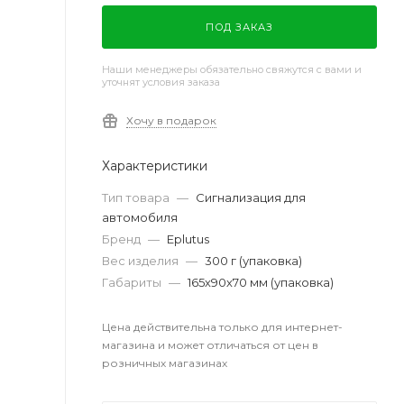
ПОД ЗАКАЗ
Наши менеджеры обязательно свяжутся с вами и
уточнят условия заказа
Хочу в подарок
Характеристики
Тип товара
—
Сигнализация для
автомобиля
Бренд
—
Eplutus
Вес изделия
—
300 г (упаковка)
Габариты
—
165х90х70 мм (упаковка)
Цена действительна только для интернет-
магазина и может отличаться от цен в
розничных магазинах