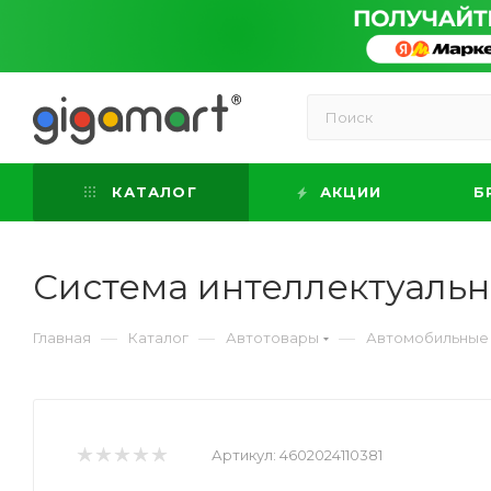
КАТАЛОГ
АКЦИИ
Б
Система интеллектуально
—
—
—
Главная
Каталог
Автотовары
Автомобильные 
Артикул:
4602024110381