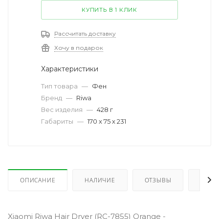
КУПИТЬ В 1 КЛИК
Рассчитать доставку
Хочу в подарок
Характеристики
Тип товара
—
Фен
Бренд
—
Riwa
Вес изделия
—
428 г
Габариты
—
170 x 75 x 231
ОПИСАНИЕ
НАЛИЧИЕ
ОТЗЫВЫ
КАК 
Xiaomi Riwa Hair Dryer (RC-7855) Orange -