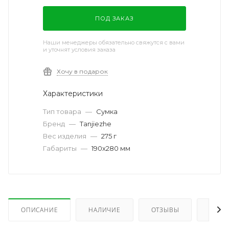
ПОД ЗАКАЗ
Наши менеджеры обязательно свяжутся с вами
и уточнят условия заказа
Хочу в подарок
Характеристики
Тип товара
—
Сумка
Бренд
—
Tanjiezhe
Вес изделия
—
275 г
Габариты
—
190х280 мм
ОПИСАНИЕ
НАЛИЧИЕ
ОТЗЫВЫ
КАК 