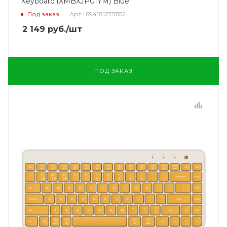
Keyboard (XMBXJP01YM) Blue
Под заказ
Арт.: 6941812751152
2 149
руб.
/шт
ПОД ЗАКАЗ