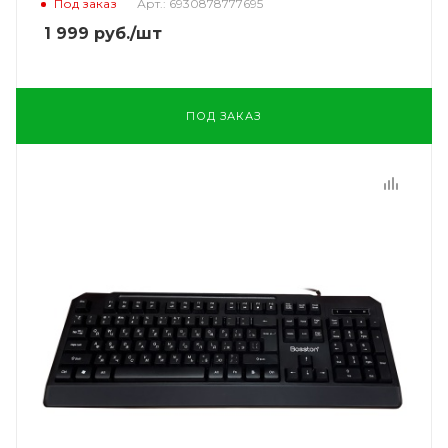
Под заказ
Арт.: 6930878777695
1 999
руб.
/шт
ПОД ЗАКАЗ