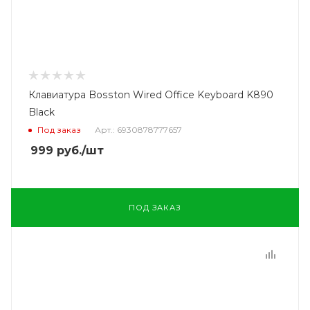
Клавиатура Bosston Wired Office Keyboard K890
Black
Под заказ
Арт.: 6930878777657
999
руб.
/шт
ПОД ЗАКАЗ