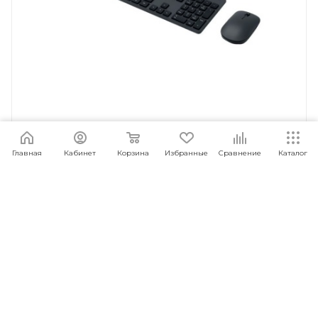
Главная
Кабинет
Корзина
Избранные
Сравнение
Каталог
Мышь компьютерная Клавиатура Xiaomi Mi
Wireless Keyboard and Mouse Set (WXJS01YM)
Black
Под заказ
Арт.: 6934177709432
1 649
руб.
/шт
ПОД ЗАКАЗ