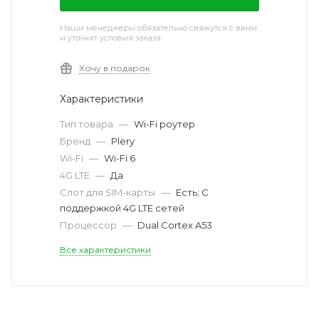
Наши менеджеры обязательно свяжутся с вами
и уточнят условия заказа
Хочу в подарок
Характеристики
Тип товара
—
Wi-Fi роутер
Бренд
—
Plery
Wi-Fi
—
Wi-Fi 6
4G LTE
—
Да
Слот для SIM-карты
—
Есть; С
поддержкой 4G LTE сетей
Процессор
—
Dual Cortex A53
Все характеристики