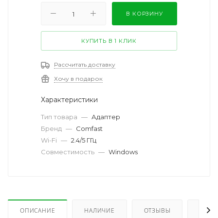
В КОРЗИНУ
КУПИТЬ В 1 КЛИК
Рассчитать доставку
Хочу в подарок
Характеристики
Тип товара
—
Адаптер
Бренд
—
Comfast
Wi-Fi
—
2.4/5 ГГц
Совместимость
—
Windows
ОПИСАНИЕ
НАЛИЧИЕ
ОТЗЫВЫ
КАК 