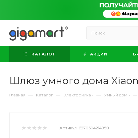
КАТАЛОГ
АКЦИИ
Б
Шлюз умного дома Xiaom
—
—
—
—
Главная
Каталог
Электроника
Умный дом
Артикул:
6970504214958