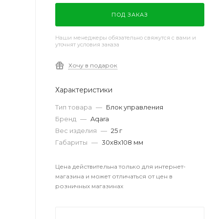
ПОД ЗАКАЗ
Наши менеджеры обязательно свяжутся с вами и
уточнят условия заказа
Хочу в подарок
Характеристики
Тип товара
—
Блок управления
Бренд
—
Aqara
Вес изделия
—
25 г
Габариты
—
30х8х108 мм
Цена действительна только для интернет-
магазина и может отличаться от цен в
розничных магазинах