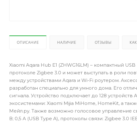
ОПИСАНИЕ
НАЛИЧИЕ
ОТЗЫВЫ
КАК
Xiaomi Aqara Hub E1 (ZHWG16LM) – компактный USB
протоколе Zigbee 3.0 и может выступать в роли пов
между устройствами Aqara и Wi-Fi роутером. Аксе
разработан специально для умного дома. Его отли
сигнала. Устройство подключает до 128 устройств 
экосистемами: Xiaomi Mijia MiHome, HomeKit, а так
Мейл.ру. Также возможно голосовое управление св
В; 0,5 A (USB Type A), протоколы связи: Zigbee 3.0 IEEE