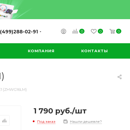
0
0
0
(499)288-02-91
А
КОМПАНИЯ
КОНТАКТЫ
)
E1 (ZHWG16LM)
1 790
руб.
/шт
Под заказ
Нашли дешевле?