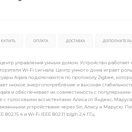
 КУПИТЬ
ОПЛАТА
ДОСТАВКА
ДОПОЛНИТЕЛ
 центр управления умным домом. Устройство работает 
торителя Wi-Fi сигнала. Центр умного дома играет рол
ссуары Aqara подключаются по протоколу Zigbee, котор
чает низкое энергопотребление и высокая стабильност
Aqara и обеспечивает их совместимость с популярными
же с голосовыми ассистентами: Алиса от Яндекс, Маруся
язанными устройствами через Siri, Алису и Марусю. Пи
 802.15.4 и Wi-Fi IEEE 802.11 b/g/n 2,4 ГГц.