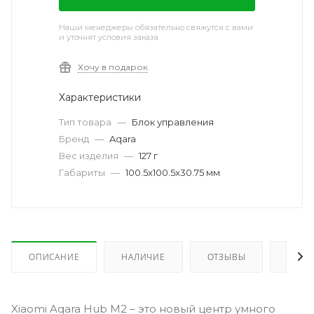
Наши менеджеры обязательно свяжутся с вами
и уточнят условия заказа
Хочу в подарок
Характеристики
Тип товара
—
Блок управления
Бренд
—
Aqara
Вес изделия
—
127 г
Габариты
—
100.5x100.5x30.75 мм
ОПИСАНИЕ
НАЛИЧИЕ
ОТЗЫВЫ
КАК 
Xiaomi Aqara Hub M2 – это новый центр умного