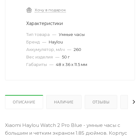
Хочу в подарок
Характеристики
Тип товара
—
Умные часы
Бренд
—
Haylou
Аккумулятор, мАч
—
260
Вес изделия
—
50 г
Габариты
—
48 х 36 х 11.5 мм
ОПИСАНИЕ
НАЛИЧИЕ
ОТЗЫВЫ
КАК 
Xiaomi Haylou Watch 2 Pro Blue - умные часы с
большим и четким экраном 1.85 дюймов. Корпус