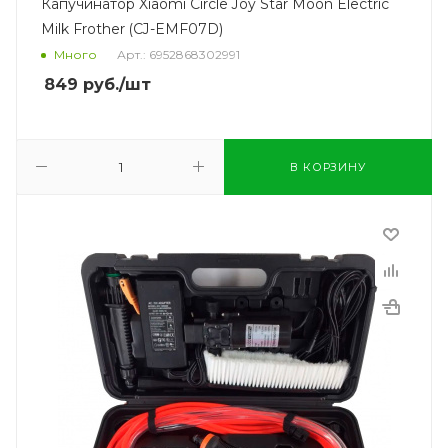
Капучинатор Xiaomi Circle Joy Star Moon Electric
Milk Frother (CJ-EMF07D)
Много
Арт.: 6952868302991
849
руб.
/шт
В КОРЗИНУ