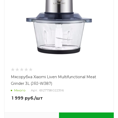
Мясорубка Xiaomi Liven Multifunctional Meat
Grinder 3L (JRJ-W387)
Много
Арт.: 6927758022396
1 999
руб.
/шт