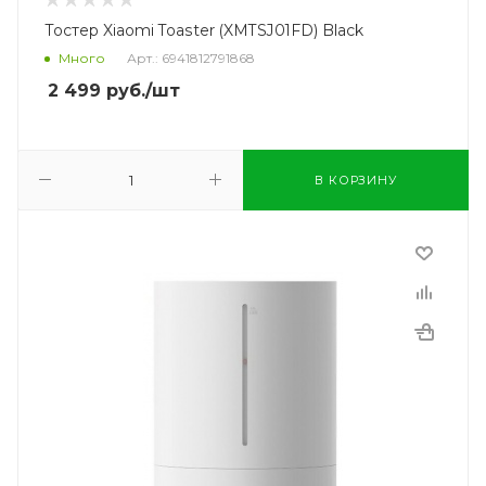
Тостер Xiaomi Toaster (XMTSJ01FD) Black
Много
Арт.: 6941812791868
2 499
руб.
/шт
В КОРЗИНУ