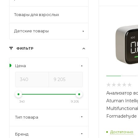
Товары для взрослых
Детские товары
ФИЛЬТР
Цена
Анализатор во
Atuman Intell
340
9 205
Multifunctiona
Formadehyde M
Тип товара
Достаточно
Бренд