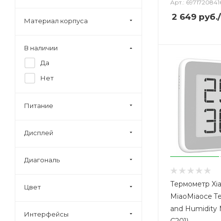
Арт.: 6971720841
2 649
руб.
Материал корпуса
В наличии
Да
Нет
Питание
Дисплей
Диагональ
Термометр Xi
Цвет
MiaoMiaoce T
and Humidity
Интерфейсы