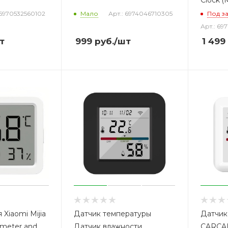
Clock (
 6970532560102
Мало
Арт.: 6974046710305
Под з
Арт.: 69
т
999
руб.
/шт
1 499
Xiaomi Mijia
Датчик температуры
Датчик
meter and
Датчик влажности
CARCAM