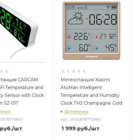
станция CARCAM
Метеостанция Xiaomi
Fi Temperature and
AtuMan Intelligent
y Sensor with Clock
Temperature and Humidity
n SZ-01T
Clock TH3 Champagne Gold
точно
Достаточно
30878776810
Арт.: 6930878772980
руб.
/шт
1 999
руб.
/шт