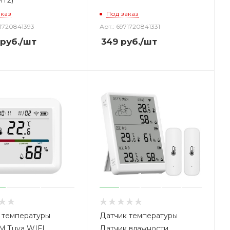
MT2)
аказ
Под заказ
71720841393
Арт.: 6971720841331
руб.
/шт
349
руб.
/шт
 температуры
Датчик температуры
 Tuya WIFI
Датчик влажности