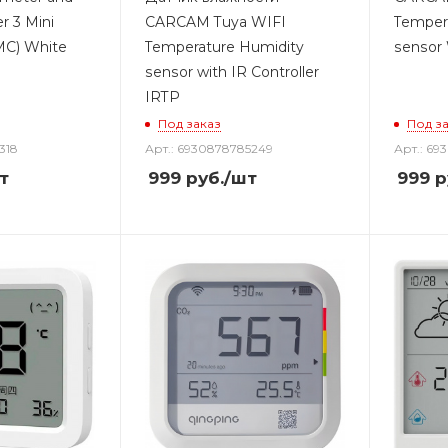
r 3 Mini
CARCAM Tuya WIFI
Temper
C) White
Temperature Humidity
sensor 
sensor with IR Controller
IRTP
Под заказ
Под з
318
Арт.: 6930878785249
Арт.: 69
т
999
руб.
/шт
999
р