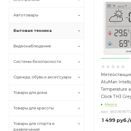
Автотовары
Бытовая техника
Видеонаблюдение
Системы безопасности
Метеостанция
Одежда, обувь и аксессуары
AtuMan Intelli
Temperature a
Товары для дома
Clock TH3 Gre
Много
Товары для красоты
Арт.: 693087877
1 499
руб.
/
Товары для спорта и
развлечений