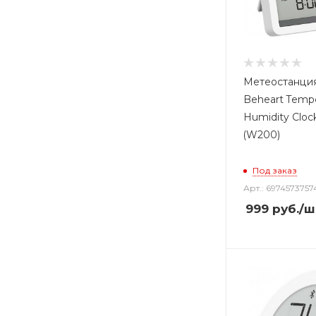
Метеостанция
Beheart Tempe
Humidity Cloc
(W200)
Под заказ
Арт.: 6974573757
999
руб.
/ш