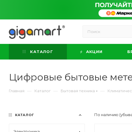
КАТАЛОГ
АКЦИИ
Б
Цифровые бытовые мет
—
—
—
Главная
Каталог
Бытовая техника
Климатичес
По наличию (убыв
КАТАЛОГ
Электроника