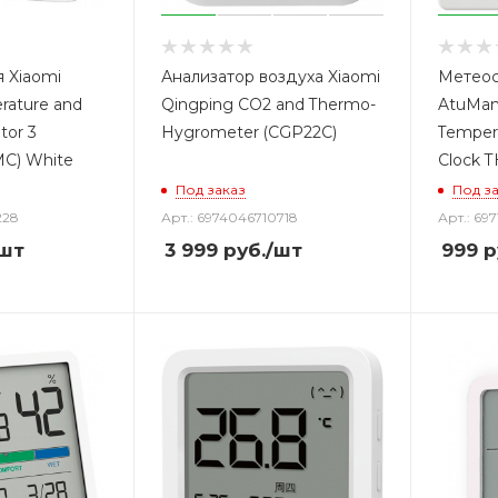
 Xiaomi
Анализатор воздуха Xiaomi
Метеос
rature and
Qingping CO2 and Thermo-
AtuMan 
tor 3
Hygrometer (CGP22C)
Temper
C) White
Clock 
Под заказ
Под з
228
Арт.: 6974046710718
Арт.: 69
шт
3 999
руб.
/шт
999
р