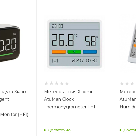
здуха Xiaomi
Метеостанция Xiaomi
Метеос
igent
AtuMan Clock
AtuMan
l
Thermohygrometer TH1
Humidi
onitor (HF1)
Достаточно
Доста