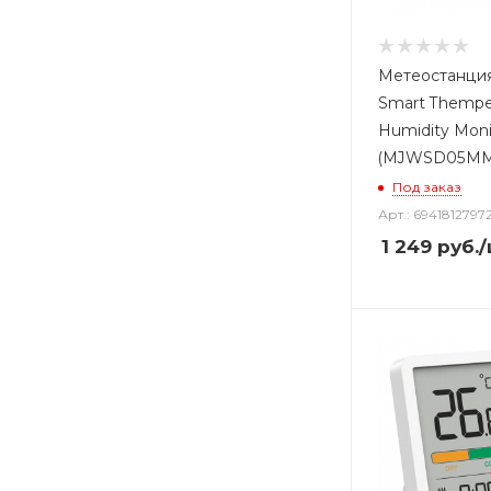
Метеостанция
Smart Thempe
Humidity Moni
(MJWSD05MM
Под заказ
Арт.: 6941812797
1 249
руб.
/