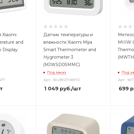
 Xiaomi
Датчик температуры и
Метеос
rature and
влажности Xiaomi Mijia
MIIIW 
k Display
Smart Thermometer and
Thermo
Hygrometer 3
(MWTH
(MJWSD05MMC)
Под заказ
Под з
477
Арт.: 6941812708972
Арт.: 697
т
1 049
руб.
/шт
699
р