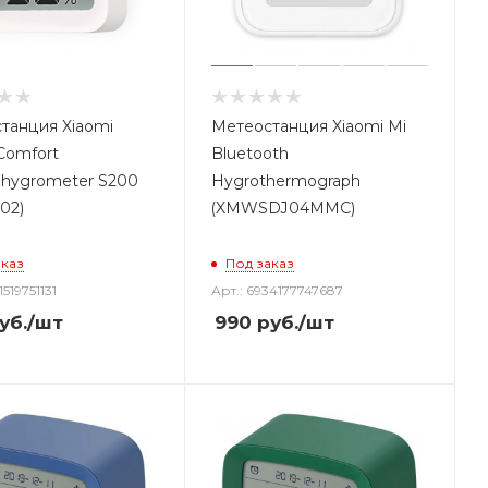
танция Xiaomi
Метеостанция Xiaomi Mi
Comfort
Bluetooth
hygrometer S200
Hygrothermograph
02)
(XMWSDJ04MMC)
аказ
Под заказ
1519751131
Арт.: 6934177747687
уб.
/шт
990
руб.
/шт