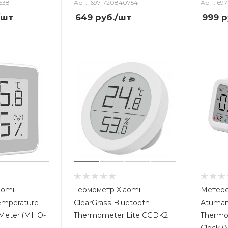
638
Арт.: 6971720840754
Арт.: 69
/шт
649
руб.
/шт
999
р
aomi
Термометр Xiaomi
Метеос
emperature
ClearGrass Bluetooth
Atuman 
 Meter (MHO-
Thermometer Lite CGDK2
Thermo