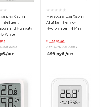
танция Xiaomi
Метеостанция Xiaomi
Intelligent
ATuMan Thermo-
ature and Humidity
Hygrometer TH Mini
TH3 White
аказ
Под заказ
71720840983
Арт.: 6971720840884
уб.
/шт
499
руб.
/шт