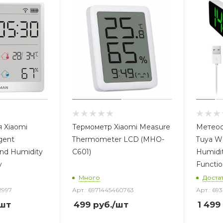
 Xiaomi
Термометр Xiaomi Measure
Метео
gent
Thermometer LCD (MHO-
Tuya Wi
nd Humidity
C601)
Humidit
y
Functio
Много
Доста
2997
Арт.: 6971445460763
Арт.: 69
шт
499
руб.
/шт
1 499