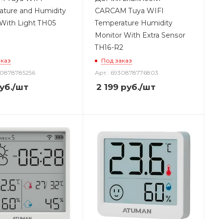
ature and Humidity
CARCAM Tuya WIFI
With Light TH05
Temperature Humidity
Monitor With Extra Sensor
TH16-R2
аказ
Под заказ
30878785256
Арт.: 6930878776803
уб.
/шт
2 199
руб.
/шт