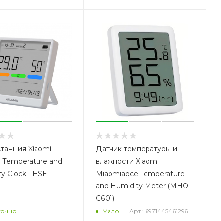
танция Xiaomi
Датчик температуры и
 Temperature and
влажности Xiaomi
ty Clock THSE
Miaomiaoce Temperature
and Humidity Meter (MHO-
C601)
точно
Мало
Арт.: 6971445461296