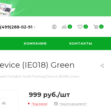
0
0
0
(499)288-02-91
А
КОМПАНИЯ
КОНТАКТЫ
vice (IE018) Green
rt Portable Tooth Flushing Device (IE018) Green
999
руб.
/шт
Под заказ
Нашли дешевле?