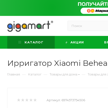
КАТАЛОГ
АКЦИИ
Б
Ирригатор Xiaomi Beheart
—
—
—
Главная
Каталог
Товары для дома
Товары для 
Артикул:
6974573754506