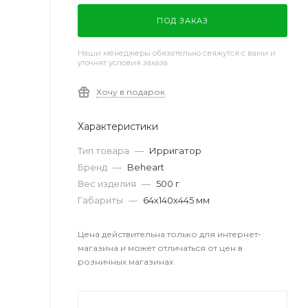
ПОД ЗАКАЗ
Наши менеджеры обязательно свяжутся с вами и
уточнят условия заказа
Хочу в подарок
Характеристики
Тип товара
—
Ирригатор
Бренд
—
Beheart
Вес изделия
—
500 г
Габариты
—
64х140х445 мм
Цена действительна только для интернет-
магазина и может отличаться от цен в
розничных магазинах