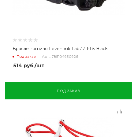
Браслет-огниво Levenhuk LabZZ FL5 Black
Под заказ
Арт.: 785104930926
514
руб.
/шт
ПОД ЗАКАЗ