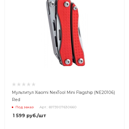
Мультитул Xiaomi NexTool Mini Flagship (NE20106)
Red
Под заказ
Арт.: 6973907630660
1 599
руб.
/шт