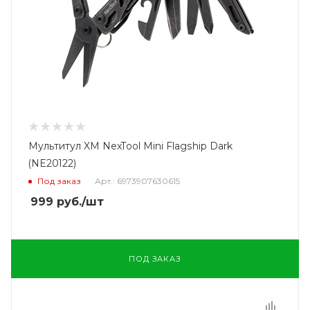
Мультитул XM NexTool Mini Flagship Dark
(NE20122)
Под заказ
Арт.: 6973907630615
999
руб.
/шт
ПОД ЗАКАЗ