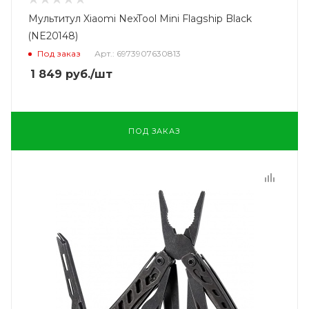
Мультитул Xiaomi NexTool Mini Flagship Black
(NE20148)
Под заказ
Арт.: 6973907630813
1 849
руб.
/шт
ПОД ЗАКАЗ