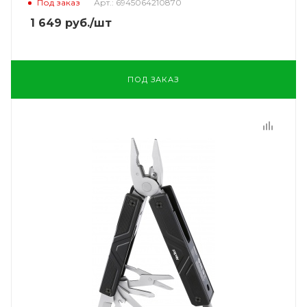
Под заказ
Арт.: 6945064210870
1 649
руб.
/шт
ПОД ЗАКАЗ