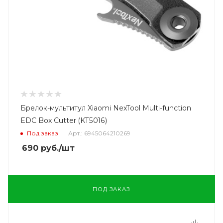
Брелок-мультитул Xiaomi NexTool Multi-function
EDC Box Cutter (KT5016)
Под заказ
Арт.: 6945064210269
690
руб.
/шт
ПОД ЗАКАЗ