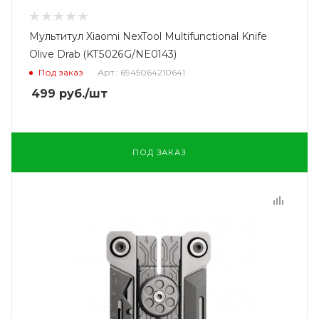
Мультитул Xiaomi NexTool Multifunctional Knife
Olive Drab (KT5026G/NE0143)
Под заказ
Арт.: 6945064210641
499
руб.
/шт
ПОД ЗАКАЗ