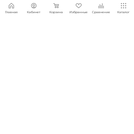
Главная
Кабинет
Корзина
Избранные
Сравнение
Каталог
Мультитул Xiaomi HuoHou K30 Pro HU0191
Под заказ
Арт.: 6970960061912
2 499
руб.
/шт
ПОД ЗАКАЗ