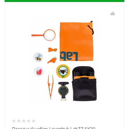
Походный набор Levenhuk LabZZ SK20