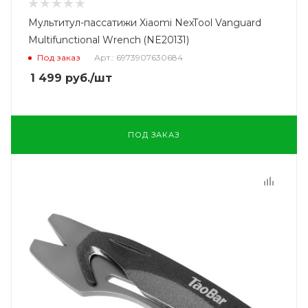
Мультитул-пассатижи Xiaomi NexTool Vanguard
Multifunctional Wrench (NE20131)
Под заказ
Арт.: 6973907630684
1 499
руб.
/шт
ПОД ЗАКАЗ