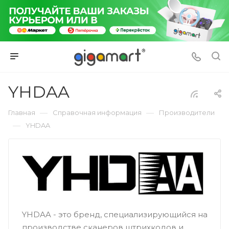
YHDAA
—
—
Главная
Справочная информация
Производители
—
YHDAA
YHDAA - это бренд, специализирующийся на
производстве сканеров штрихкодов и