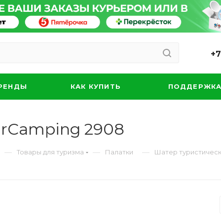
+7
РЕНДЫ
КАК КУПИТЬ
ПОДДЕРЖК
irСamping 2908
—
—
—
Товары для туризма
Палатки
Шатер туристическ