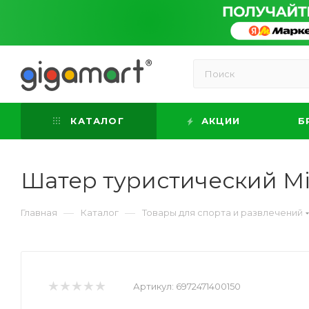
КАТАЛОГ
АКЦИИ
Б
Шатер туристический M
—
—
Главная
Каталог
Товары для спорта и развлечений
Артикул:
6972471400150