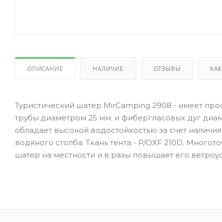
ОПИСАНИЕ
НАЛИЧИЕ
ОТЗЫВЫ
КАК
Туристический шатер MirСamping 2908 - имеет про
трубы диаметром 25 мм. и фибергласовых дуг диаме
обладает высокой водостойкостью за счет наличи
водяного столба. Ткань тента - P/OXF 210D. Много
шатер на местности и в разы повышает его ветроу