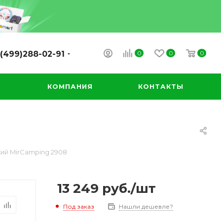
0
0
0
(499)288-02-91
А
КОМПАНИЯ
КОНТАКТЫ
ий MirСamping 2908
13 249
руб.
/шт
Под заказ
Нашли дешевле?