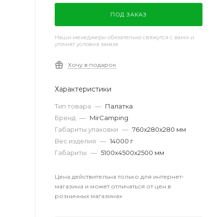
ПОД ЗАКАЗ
Наши менеджеры обязательно свяжутся с вами и
уточнят условия заказа
Хочу в подарок
Характеристики
Тип товара
—
Палатка
Бренд
—
MirCamping
Габариты упаковки
—
760х280х280 мм
Вес изделия
—
14000 г
Габариты
—
5100х4500х2500 мм
Цена действительна только для интернет-
магазина и может отличаться от цен в
розничных магазинах