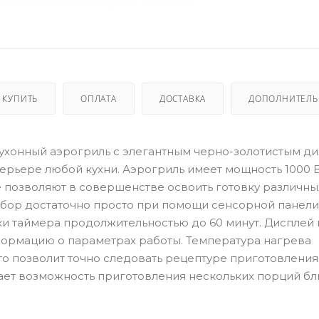
 КУПИТЬ
ОПЛАТА
ДОСТАВКА
ДОПОЛНИТЕЛ
й кухонный аэрогриль с элегантным черно-золотистым д
терьере любой кухни. Аэрогриль имеет мощность 1000 В
 позволяют в совершенстве освоить готовку различны
ибор достаточно просто при помощи сенсорной панели
и таймера продолжительностью до 60 минут. Дисплей 
формацию о параметрах работы. Температура нагрева
что позволит точно следовать рецептуре приготовления
вает возможность приготовления нескольких порций бл