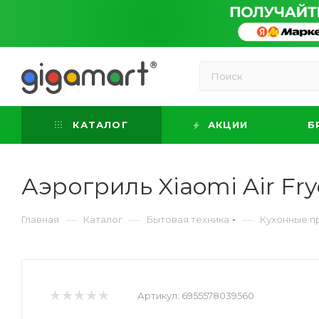
КАТАЛОГ
АКЦИИ
Б
Аэрогриль Xiaomi Air Fr
—
—
—
Главная
Каталог
Бытовая техника
Кухонные п
Артикул:
6955578039560