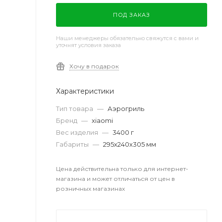
ПОД ЗАКАЗ
Наши менеджеры обязательно свяжутся с вами и
уточнят условия заказа
Хочу в подарок
Характеристики
Тип товара
—
Аэрогриль
Бренд
—
xiaomi
Вес изделия
—
3400 г
Габариты
—
295х240х305 мм
Цена действительна только для интернет-
магазина и может отличаться от цен в
розничных магазинах