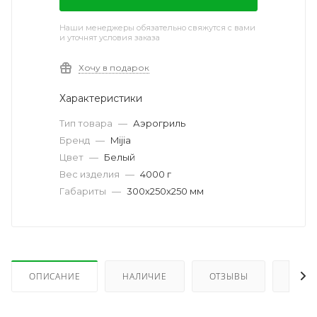
Наши менеджеры обязательно свяжутся с вами
и уточнят условия заказа
Хочу в подарок
Характеристики
Тип товара
—
Аэрогриль
Бренд
—
Mijia
Цвет
—
Белый
Вес изделия
—
4000 г
Габариты
—
300х250х250 мм
ОПИСАНИЕ
НАЛИЧИЕ
ОТЗЫВЫ
КАК 