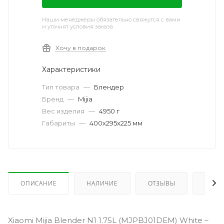
Наши менеджеры обязательно свяжутся с вами
и уточнят условия заказа
Хочу в подарок
Характеристики
Тип товара
—
Блендер
Бренд
—
Mijia
Вес изделия
—
4950 г
Габариты
—
400х295х225 мм
ОПИСАНИЕ
НАЛИЧИЕ
ОТЗЫВЫ
КАК 
Xiаоmi Mijia Blender N1 1.75L (MJPBJ01DEM) White –